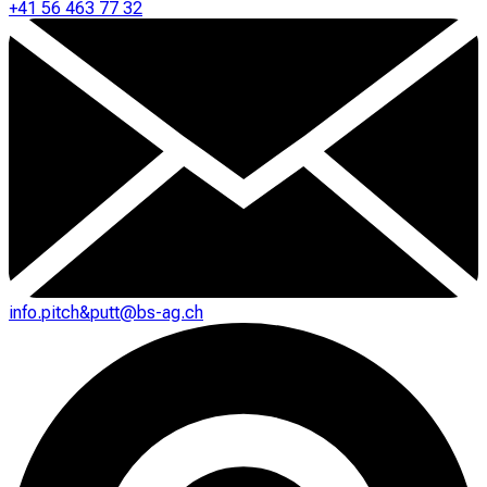
+41 56 463 77 32
info.pitch&putt@bs-ag.ch