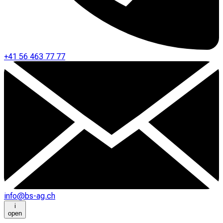
+41 56 463 77 77
info@bs-ag.ch
i
open